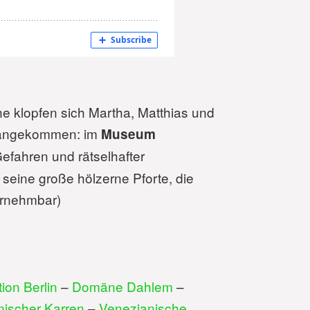
e klopfen sich Martha, Matthias und
ch angekommen: im
Museum
 Gefahren und rätselhafter
eine große hölzerne Pforte, die
vernehmbar)
on Berlin
–
Domäne Dahlem
–
anischer Karren
–
Venezianische