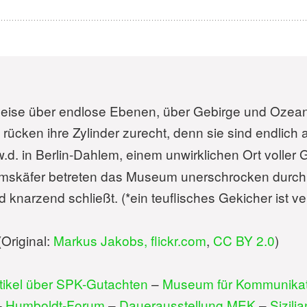
Reise über endlose Ebenen, über Gebirge und Ozean
 rücken ihre Zylinder zurecht, denn sie sind endli
j.w.d. in Berlin-Dahlem, einem unwirklichen Ort voller
mskäfer betreten das Museum unerschrocken durch s
d knarzend schließt. (*ein teuflisches Gekicher ist 
(Original:
Markus Jakobs, flickr.com
,
CC BY 2.0
)
tikel über SPK-Gutachten
–
Museum für Kommunikati
–
Humboldt-Forum
–
Dauerausstellung MEK
–
Sizili