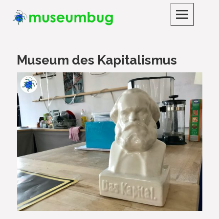
Skip
to
content
museumbug
DER LAUSCHIGE MUSEUMSPODCAST
Museum des Kapitalismus