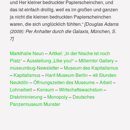
und Her kleiner bedruckter Papierscheinchen, und
das ist einfach drollig, weil es im großen und ganzen
ja nicht die kleinen bedruckten Papierscheinchen
waren, die sich unglücklich fühlten.“
[Douglas Adams
(2009): Per Anhalter durch die Galaxis, München, S.
7]
Markthalle Neun
–
Artikel: „In der Nische ist noch
Platz“
–
Ausstellung „Like you!“
–
Millerntor Gallery
–
museumbug-Newsletter
–
Museum des Kapitalismus
–
Kapitalismus
–
Hanf-Museum Berlin
–
48 Stunden
Neukölln
–
Öffnungszeiten des Museums
–
Arbeit
–
Lohnarbeit
–
Konsum
–
Wirtschaftswachstum
–
Diskriminierung
–
Monopoly
–
Deutsches
Panzermuseum Munster