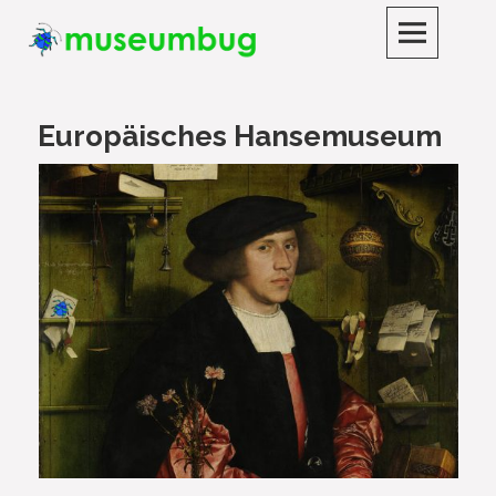
Skip
to
content
museumbug
DER LAUSCHIGE MUSEUMSPODCAST
Europäisches Hansemuseum