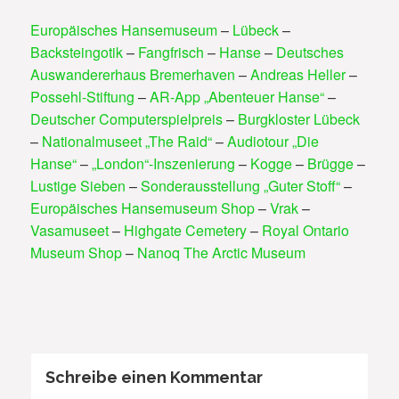
Europäisches Hansemuseum
–
Lübeck
–
Backsteingotik
–
Fangfrisch
–
Hanse
–
Deutsches
Auswandererhaus Bremerhaven
–
Andreas Heller
–
Possehl-Stiftung
–
AR-App „Abenteuer Hanse“
–
Deutscher Computerspielpreis
–
Burgkloster Lübeck
–
Nationalmuseet „The Raid“
–
Audiotour „Die
Hanse“
–
„London“-Inszenierung
–
Kogge
–
Brügge
–
Lustige Sieben
–
Sonderausstellung „Guter Stoff“
–
Europäisches Hansemuseum Shop
–
Vrak
–
Vasamuseet
–
Highgate Cemetery
–
Royal Ontario
Museum Shop
–
Nanoq The Arctic Museum
Schreibe einen Kommentar