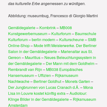
das kulturelle Erbe angemessen zu würdigen.
Abbildung: museumbug, Francesco di Giorgio Martini
Gemäldegalerie
–
Kombrink
–
MB008
Kunstgewerbemuseum
–
Kulturforum
–
Baumschule
Kulturforum
–
berlin modern
–
Kulturscheune
–
SMB
Online-Shop
–
Mode trifft Meisterwerke. Der Berliner
Salon in der Gemäldegalerie
–
Marienaltar aus St.
Gereon
–
Mauritius
–
Neues Beleuchtungssystem in
der Gemäldegalerie
–
Der Mann mit dem Goldhelm
–
Rembrandt van Rijn
–
MB038 Europäisches
Hansemuseum
–
Uffizien
–
Rijksmuseum
Nachtwache
–
Berliner Goldhut
–
Monets Garten
–
Der Jungbrunnen von Lucas Cranach d.Ä.
–
Mona
Lisa im Louvre kostet künftig extra
–
Audiotour:
Klinge Bilder in der Gemäldegalerie
–
Rijksmuseum
Amsterdam