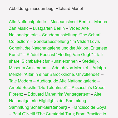
Abbildung: museumbug, Richard Mortel
Alte Nationalgalerie
–
Museumsinsel Berlin
–
Martha
Zan Music
–
Lustgarten Berlin
–
Video Alte
Nationalgalerie
–
Sonderausstellung “The Scharf
Collection”
–
Sonderausstellung “Im Visier! Lovis
Corinth, die Nationalgalerie und die Aktion ‚Entartete
Kunst‘”
–
Städel Podcast “Finding Van Gogh”
–
fair
share! Sichtbarkeit für Künstler:innen
–
Stedelijk
Museum Amsterdam
–
Adolph von Menzel
–
Adolph
Menzel “Altar in einer Barockkirche. Unvollendet”
–
Tate Modern
–
Audioguide Alte Nationalgalerie
–
Arnold Böcklin “Die Toteninsel”
–
Assassin’s Creed
Florenz
–
Édouard Manet “Im Wintergarten”
–
Alte
Nationalgalerie Highlights der Sammlung
–
Sammlung Scharf-Gerstenberg
–
Francisco de Goya
–
Paul O’Neill “The Curatorial Turn; From Practice to