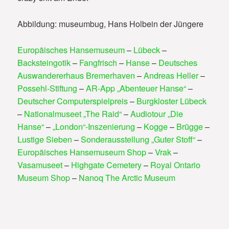
Abbildung: museumbug, Hans Holbein der Jüngere
Europäisches Hansemuseum
–
Lübeck
–
Backsteingotik
–
Fangfrisch
–
Hanse
–
Deutsches
Auswandererhaus Bremerhaven
–
Andreas Heller
–
Possehl-Stiftung
–
AR-App „Abenteuer Hanse“
–
Deutscher Computerspielpreis
–
Burgkloster Lübeck
–
Nationalmuseet „The Raid“
–
Audiotour „Die
Hanse“
–
„London“-Inszenierung
–
Kogge
–
Brügge
–
Lustige Sieben
–
Sonderausstellung „Guter Stoff“
–
Europäisches Hansemuseum Shop
–
Vrak
–
Vasamuseet
–
Highgate Cemetery
–
Royal Ontario
Museum Shop
–
Nanoq The Arctic Museum