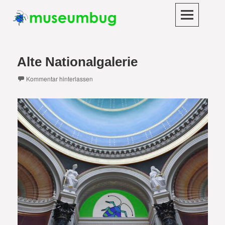
Skip
to
content
museumbug
DER LAUSCHIGE MUSEUMSPODCAST
Alte Nationalgalerie
Kommentar hinterlassen